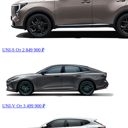
UNI-S
От 2 849 900
₽
UNI-V
От 3 499 900
₽