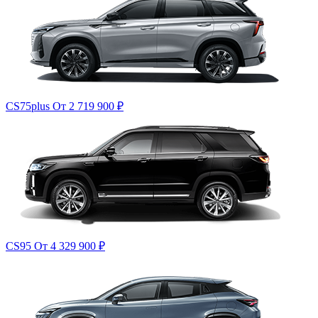
CS75plus
От 2 719 900
₽
CS95
От 4 329 900
₽