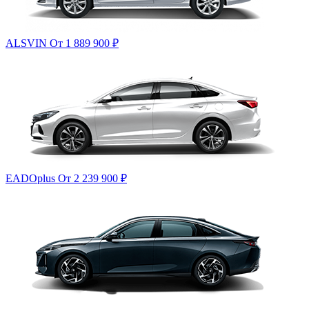
ALSVIN
От 1 889 900
₽
EADOplus
От 2 239 900
₽