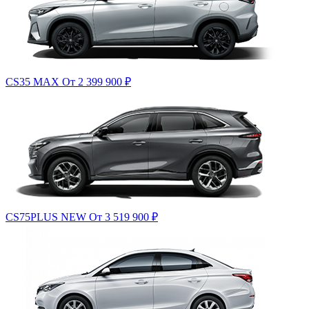
CS35 MAX
От 2 399 900
₽
CS75PLUS NEW
От 3 519 900
₽