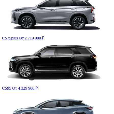
CS75plus
От 2 719 900
₽
CS95
От 4 329 900
₽