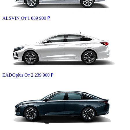
ALSVIN
От 1 889 900
₽
EADOplus
От 2 239 900
₽