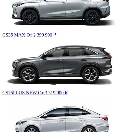
CS35 MAX
От 2 399 900
₽
CS75PLUS NEW
От 3 519 900
₽