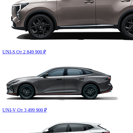
UNI-S
От 2 849 900
₽
UNI-V
От 3 499 900
₽