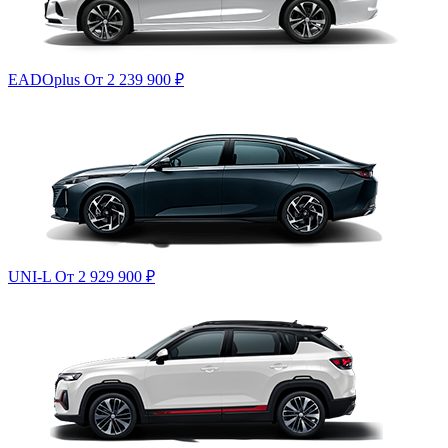
EADOplus
От 2 239 900
₽
UNI-L
От 2 929 900
₽