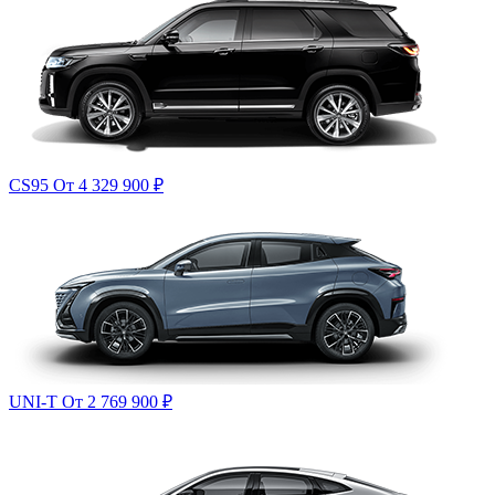
CS95
От 4 329 900
₽
UNI-T
От 2 769 900
₽