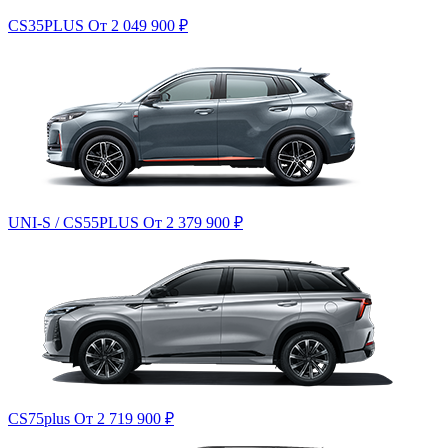
CS35PLUS
От 2 049 900
₽
UNI-S / CS55PLUS
От 2 379 900
₽
CS75plus
От 2 719 900
₽