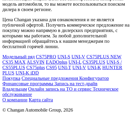
модель автомобиля, то вы можете воспользоваться поиском
дилера в своем регионе.
Цена Changan указана для ознакомления и не является
публичной офертой. Получить коммерческое предложение на
покупку можно напрямую в дилерских предприятиях, с
которыми мы работаем. За любой дополнительной
информацией обращайтесь к нашим менеджерам по
бесплатной горячей линии.
Модельный ряд
CS75PRO
UNI-S
UNI-V
CS75PLUS NEW
CS35 MAX
ALSVIN
EADOplus
UNI-L
CS35PLUS
UNI-S /
CS55PLUS
CS75plus
CS95
UNI-T
UNI-V
UNI-K
HUNTER
PLUS
UNI-K iDD
Покупка
Специальные предложения
Конфигуратор
Финансовые программы
Запись на тест-драйв
Владельцам
Онлайн запись на ТО и сервис
Техническое
обслуживание
О компании
Карта сайта
© Changan Automobile Group, 2026