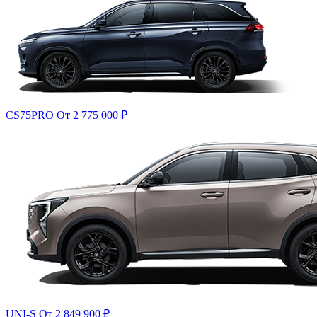
CS75PRO
От 2 775 000
₽
UNI-S
От 2 849 900
₽