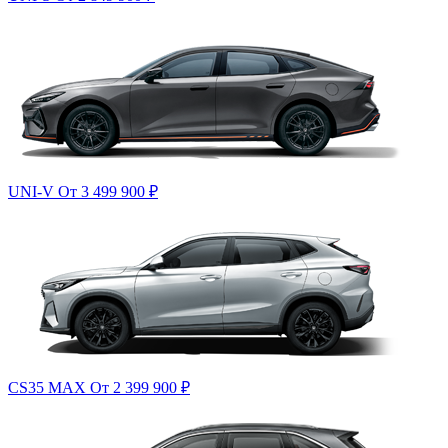
UNI-V
От 3 499 900
₽
CS35 MAX
От 2 399 900
₽