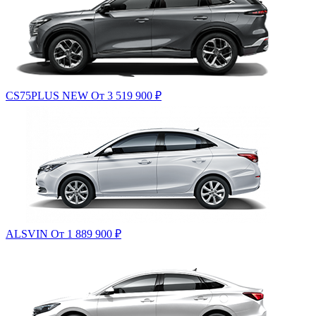
CS75PLUS NEW
От 3 519 900
₽
ALSVIN
От 1 889 900
₽