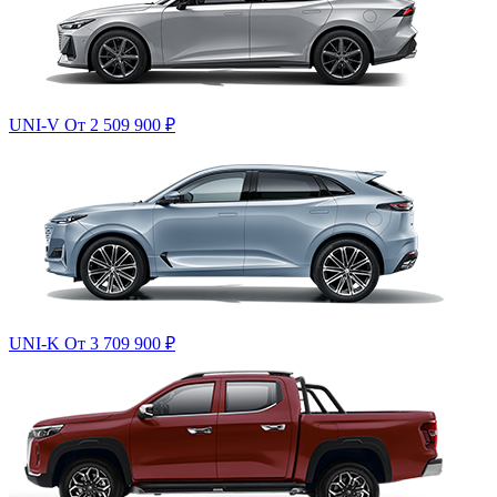
UNI-V
От 2 509 900
₽
UNI-K
От 3 709 900
₽