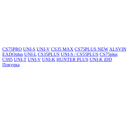
CS75PRO
UNI-S
UNI-V
CS35 MAX
CS75PLUS NEW
ALSVIN
EADOplus
UNI-L
CS35PLUS
UNI-S / CS55PLUS
CS75plus
CS95
UNI-T
UNI-V
UNI-K
HUNTER PLUS
UNI-K iDD
Покупка