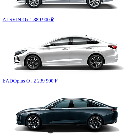
ALSVIN
От 1 889 900
₽
EADOplus
От 2 239 900
₽