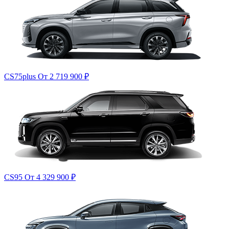
CS75plus
От 2 719 900
₽
CS95
От 4 329 900
₽