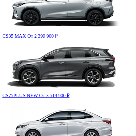
CS35 MAX
От 2 399 900
₽
CS75PLUS NEW
От 3 519 900
₽