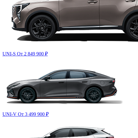
UNI-S
От 2 849 900
₽
UNI-V
От 3 499 900
₽