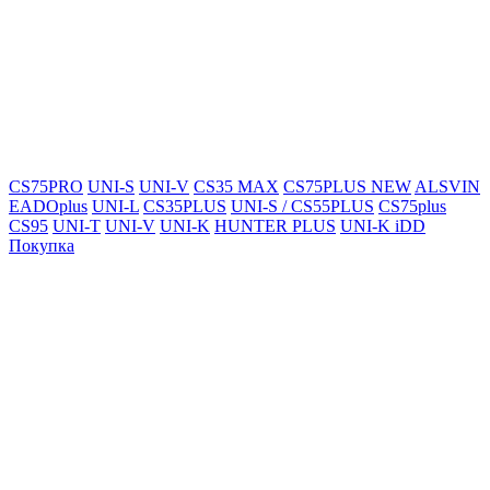
CS75PRO
UNI-S
UNI-V
CS35 MAX
CS75PLUS NEW
ALSVIN
EADOplus
UNI-L
CS35PLUS
UNI-S / CS55PLUS
CS75plus
CS95
UNI-T
UNI-V
UNI-K
HUNTER PLUS
UNI-K iDD
Покупка