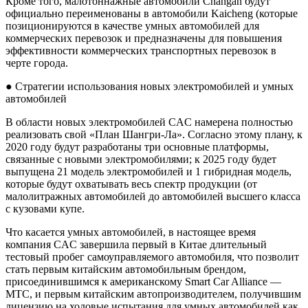
Кроме того, малотоннажные автомобили Changan будут
официально переименованы в автомобили Kaicheng (которые
позиционируются в качестве умных автомобилей для
коммерческих перевозок и предназначены для повышения
эффективности коммерческих транспортных перевозок в
черте города.
● Стратегии использования новых электромобилей и умных
автомобилей
В области новых электромобилей CAC намерена полностью
реализовать свой «План Шангри-Ла». Согласно этому плану, к
2020 году будут разработаны три основные платформы,
связанные с новыми электромобилями; к 2025 году будет
выпущена 21 модель электромобилей и 1 гибридная модель,
которые будут охватывать весь спектр продукции (от
малолитражных автомобилей до автомобилей высшего класса
с кузовами купе.
Что касается умных автомобилей, в настоящее время
компания CAC завершила первый в Китае длительный
тестовый пробег самоуправляемого автомобиля, что позволит
стать первым китайским автомобильным брендом,
присоединившимся к американскому Smart Car Alliance —
MTC, и первым китайским автопроизводителем, получившим
лицензию на ходовые испытания для умных автомобилей как