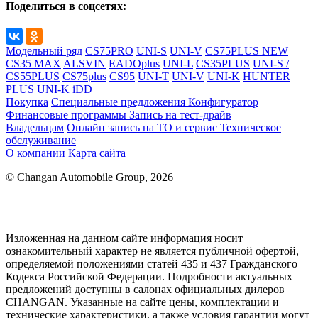
Поделиться в соцсетях:
Модельный ряд
CS75PRO
UNI-S
UNI-V
CS75PLUS NEW
CS35 MAX
ALSVIN
EADOplus
UNI-L
CS35PLUS
UNI-S /
CS55PLUS
CS75plus
CS95
UNI-T
UNI-V
UNI-K
HUNTER
PLUS
UNI-K iDD
Покупка
Специальные предложения
Конфигуратор
Финансовые программы
Запись на тест-драйв
Владельцам
Онлайн запись на ТО и сервис
Техническое
обслуживание
О компании
Карта сайта
© Changan Automobile Group, 2026
Изложенная на данном сайте информация носит
ознакомительный характер не является публичной офертой,
определяемой положениями статей 435 и 437 Гражданского
Кодекса Российской Федерации. Подробности актуальных
предложений доступны в салонах официальных дилеров
CHANGAN. Указанные на сайте цены, комплектации и
технические характеристики, а также условия гарантии могут