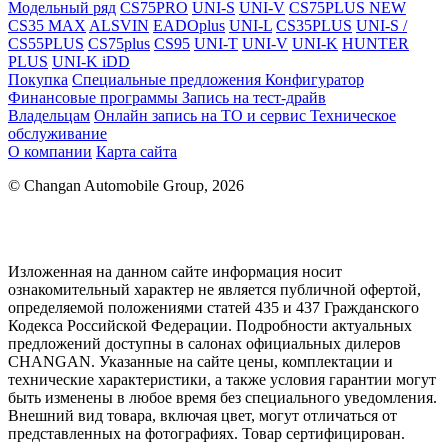
Модельный ряд
CS75PRO
UNI-S
UNI-V
CS75PLUS NEW
CS35 MAX
ALSVIN
EADOplus
UNI-L
CS35PLUS
UNI-S /
CS55PLUS
CS75plus
CS95
UNI-T
UNI-V
UNI-K
HUNTER
PLUS
UNI-K iDD
Покупка
Специальные предложения
Конфигуратор
Финансовые программы
Запись на тест-драйв
Владельцам
Онлайн запись на ТО и сервис
Техническое
обслуживание
О компании
Карта сайта
© Changan Automobile Group, 2026
Изложенная на данном сайте информация носит
ознакомительный характер не является публичной офертой,
определяемой положениями статей 435 и 437 Гражданского
Кодекса Российской Федерации. Подробности актуальных
предложений доступны в салонах официальных дилеров
CHANGAN. Указанные на сайте цены, комплектации и
технические характеристики, а также условия гарантии могут
быть изменены в любое время без специального уведомления.
Внешний вид товара, включая цвет, могут отличаться от
представленных на фотографиях. Товар сертифицирован.