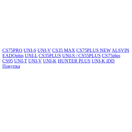
CS75PRO
UNI-S
UNI-V
CS35 MAX
CS75PLUS NEW
ALSVIN
EADOplus
UNI-L
CS35PLUS
UNI-S / CS55PLUS
CS75plus
CS95
UNI-T
UNI-V
UNI-K
HUNTER PLUS
UNI-K iDD
Покупка