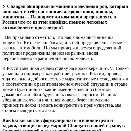
У Changan обширный домашний модельный ряд, который
включает в себя настоящие внедорожники, пикапы,
минивэны… Планирует ли компания представлять в
России что-то из этой линейки, помимо легковых
автомобилей и кроссоверов?
- Вы правильно отметили, что наша домашняя линейка
моделей в Китае очень богата, и в ней представлены самые
разные автомобили. Но мы придерживаемся определенной
политики продвижения на новые рынки, вводя
первоначально ограниченное число моделей.
В России мы пока делаем ставку на кроссоверы и SUV. Только
узнав на их примере, как работает рынок в России, проведя
тщательные и добросовестные маркетинговые исследования и
в соответствии с развитием экономической ситуации в стране,
можно будет понять, какие именно модели из богатой
домашней линейки будут пользоваться спросом. И лишь
убедившись, что та или иная модель будет популярна,
приносить доход и иметь конкурентные преимущества, мы
станем выводить это авто.
Как бы вы могли сформулировать основные цели и
задачи, стоящие перед маркой Changan в нашей стране, в
ближней, средней и отдаленной перспективах?