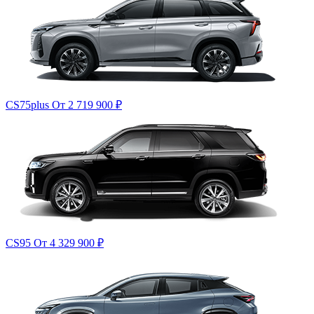
CS75plus
От 2 719 900
₽
CS95
От 4 329 900
₽