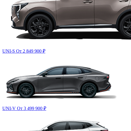
UNI-S
От 2 849 900
₽
UNI-V
От 3 499 900
₽