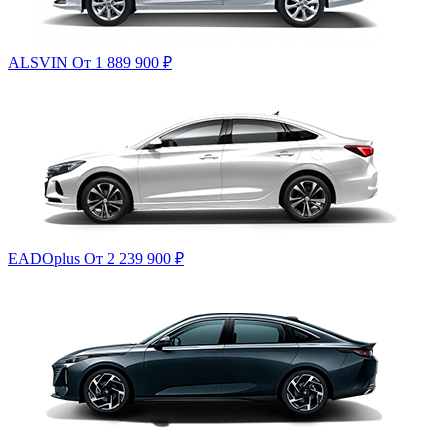
ALSVIN
От 1 889 900
₽
EADOplus
От 2 239 900
₽