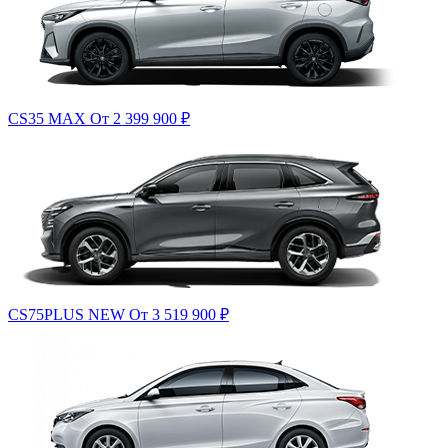
CS35 MAX
От 2 399 900
₽
CS75PLUS NEW
От 3 519 900
₽