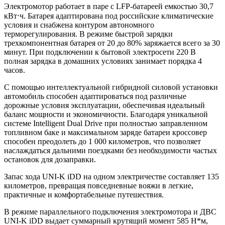
Электромотор работает в паре с LFP-батареей емкостью 30,7
кВт⋅ч. Батарея адаптирована под российские климатические
условия и снабжена контуром автономного
терморегулирования. В режиме быстрой зарядки
трехкомпонентная батарея от 20 до 80% заряжается всего за 30
минут. При подключении к бытовой электросети 220 В
полная зарядка в домашних условиях занимает порядка 4
часов.
С помощью интеллектуальной гибридной силовой установки
автомобиль способен адаптироваться под различные
дорожные условия эксплуатации, обеспечивая идеальный
баланс мощности и экономичности. Благодаря уникальной
системе Intelligent Dual Drive при полностью заправленном
топливном баке и максимальном заряде батареи кроссовер
способен преодолеть до 1 000 километров, что позволяет
наслаждаться дальними поездками без необходимости частых
остановок для дозаправки.
Запас хода UNI-K iDD на одном электричестве составляет 135
километров, превращая повседневные вояжи в легкие,
практичные и комфортабельные путешествия.
В режиме параллельного подключения электромотора и ДВС
UNI-K iDD выдает суммарный крутящий момент 585 Н*м,