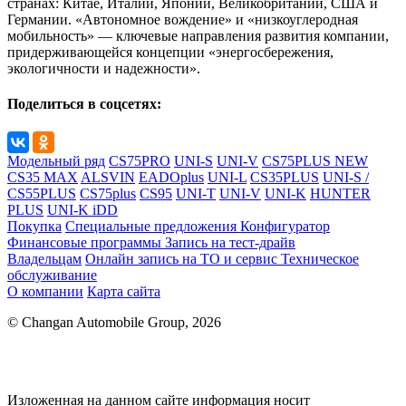
странах: Китае, Италии, Японии, Великобритании, США и
Германии. «Автономное вождение» и «низкоуглеродная
мобильность» — ключевые направления развития компании,
придерживающейся концепции «энергосбережения,
экологичности и надежности».
Поделиться в соцсетях:
Модельный ряд
CS75PRO
UNI-S
UNI-V
CS75PLUS NEW
CS35 MAX
ALSVIN
EADOplus
UNI-L
CS35PLUS
UNI-S /
CS55PLUS
CS75plus
CS95
UNI-T
UNI-V
UNI-K
HUNTER
PLUS
UNI-K iDD
Покупка
Специальные предложения
Конфигуратор
Финансовые программы
Запись на тест-драйв
Владельцам
Онлайн запись на ТО и сервис
Техническое
обслуживание
О компании
Карта сайта
© Changan Automobile Group, 2026
Изложенная на данном сайте информация носит