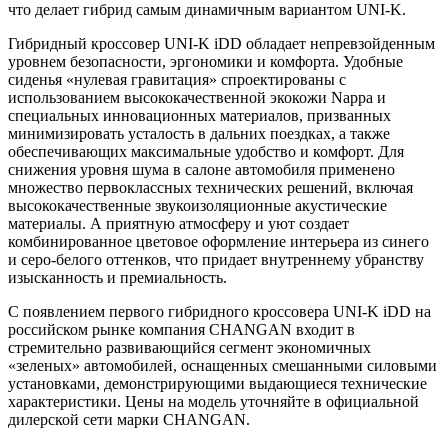
что делает гибрид самым динамичным вариантом UNI-K.
Гибридный кроссовер UNI-K iDD обладает непревзойденным
уровнем безопасности, эргономики и комфорта. Удобные
сиденья «нулевая гравитация» спроектированы с
использованием высококачественной экокожи Nappa и
специальных инновационных материалов, призванных
минимизировать усталость в дальних поездках, а также
обеспечивающих максимальные удобство и комфорт. Для
снижения уровня шума в салоне автомобиля применено
множество первоклассных технических решений, включая
высококачественные звукоизоляционные акустические
материалы. А приятную атмосферу и уют создает
комбинированное цветовое оформление интерьера из синего
и серо-белого оттенков, что придает внутреннему убранству
изысканность и премиальность.
С появлением первого гибридного кроссовера UNI-K iDD на
российском рынке компания CHANGAN входит в
стремительно развивающийся сегмент экономичных
«зеленых» автомобилей, оснащенных смешанными силовыми
установками, демонстрирующими выдающиеся технические
характеристики. Цены на модель уточняйте в официальной
дилерской сети марки CHANGAN.