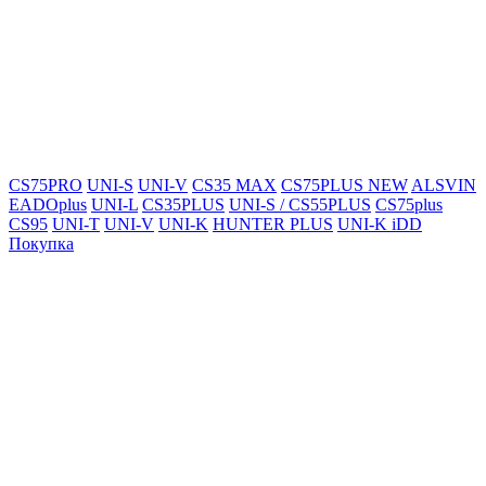
CS75PRO
UNI-S
UNI-V
CS35 MAX
CS75PLUS NEW
ALSVIN
EADOplus
UNI-L
CS35PLUS
UNI-S / CS55PLUS
CS75plus
CS95
UNI-T
UNI-V
UNI-K
HUNTER PLUS
UNI-K iDD
Покупка