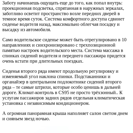
Заботу начинаешь ощущать еще до того, как попал внутрь:
проекционная подсветка, спрятанная в наружных зеркалах,
заботливо осветит пространство возле передних дверей в
темное время суток. Система комфортного доступа сдвинет
сиденье водителя назад, максимально облегчая посадку и
высадку из автомобиля.
Само водительское сиденье может быть отрегулировано в 10
направлениях и синхронизировано с трехпозиционной
памятью настроек водительского места. Система массажа в
спинках сидений водителя и переднего пассажира придется
очень кстати при длительных поездках.
Сиденья второго ряда имеют продольную регулировку и
изменяемый угол наклона спинки. Подстаканники и
органайзер в центральном подлокотнике сидений второго
ряда – те самые штрихи, которые особо ценишь в дальней
дороге. Климат-контроль в CS95 не просто трёхзонный.. К
услугам пассажиров задних рядов отдельная климатическая
установка с независимым кондиционером.
А огромная панорамная крыша наполняет салон светом днем
и сияньем звезд ночью.