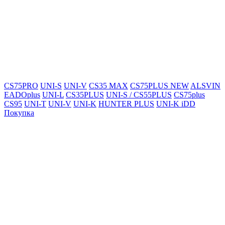
CS75PRO
UNI-S
UNI-V
CS35 MAX
CS75PLUS NEW
ALSVIN
EADOplus
UNI-L
CS35PLUS
UNI-S / CS55PLUS
CS75plus
CS95
UNI-T
UNI-V
UNI-K
HUNTER PLUS
UNI-K iDD
Покупка