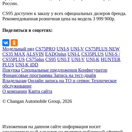
России.
CS95 доступен к заказу у всех официальных дилеров бренда.
Рекомендованная розничная цена на модель 3 999 900р.
Поделиться в соцсетях:
Модельный ряд
CS75PRO
UNI-S
UNI-V
CS75PLUS NEW
CS35 MAX
ALSVIN
EADOplus
UNI-L
CS35PLUS
UNI-S /
CS55PLUS
CS75plus
CS95
UNI-T
UNI-V
UNI-K
HUNTER
PLUS
UNI-K iDD
Покупка
Специальные предложения
Конфигуратор
Финансовые программы
Запись на тест-драйв
Владельцам
Онлайн запись на ТО и сервис
Техническое
обслуживание
О компании
Карта сайта
© Changan Automobile Group, 2026
Изложенная на данном сайте информация носит
ознакомительный характер не является публичной офертой,